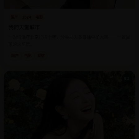
国产
2024
电影
我的天堂城市
一对情侣在北京打拼十年，分手那天各自抽中了大奖——一张回
家的火车票。
国产
电影
爱情
8.2