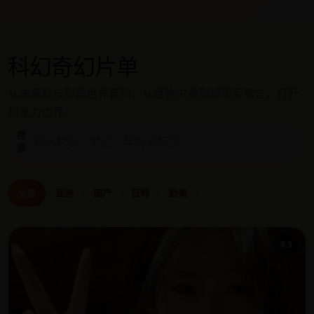
科幻奇幻片单
从未来科技到异世界冒险，从怪物灾难到超现实寓言，打开
想象力边界。
搜
索
全部
亚洲
国产
日韩
欧美
8.3