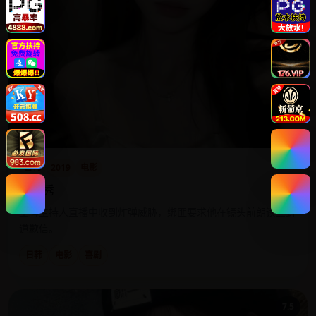
日韩
2019
电影
早安秀
王牌主持人直播中收到炸弹威胁，绑匪要求他在镜头前朗读三封
道歉信。
日韩
电影
喜剧
7.5