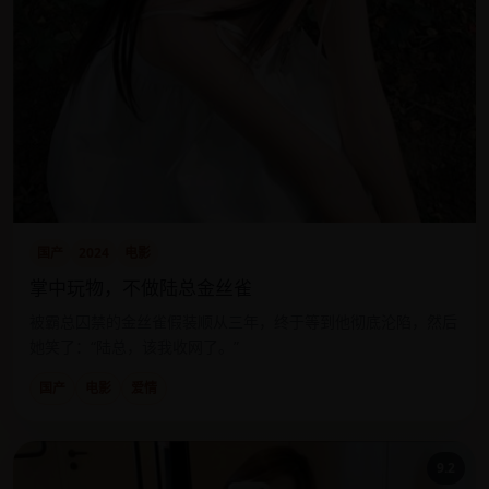
国产
2024
电影
掌中玩物，不做陆总金丝雀
被霸总囚禁的金丝雀假装顺从三年，终于等到他彻底沦陷，然后
她笑了：“陆总，该我收网了。”
国产
电影
爱情
9.2