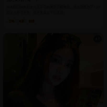
单亲妈妈被告知女儿患罕见病需要骨髓移植，却发现抚养了15年
的女儿并非亲生，而亲生女儿早已夭折。
日韩
电影
剧情
8.7