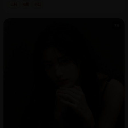
日韩
电影
科幻
7.6