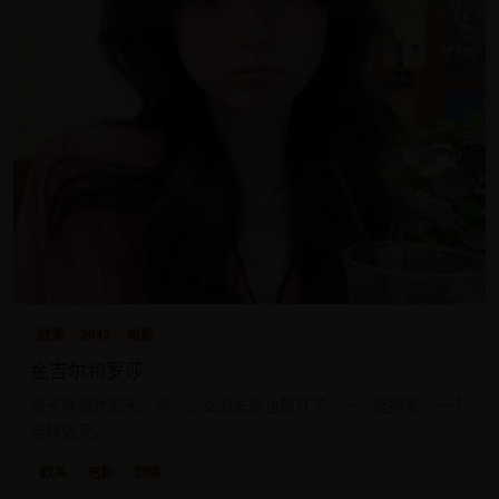
欧美
2012
电影
金吉尔和罗莎
原子弹爆炸那天，两个少女的友谊也裂开了，一个选择爱，一个
选择毁灭。
欧美
电影
剧情