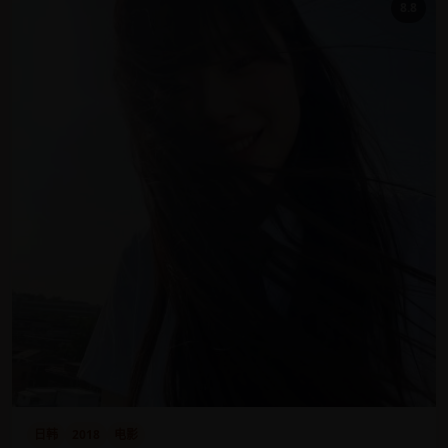
8.8
日韩
2018
电影