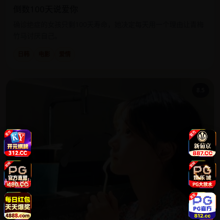
倒数100天说爱你
确诊绝症的女孩只剩100天寿命，她决定每天用一个理由让青梅
竹马讨厌自己。
日韩
电影
爱情
8.5