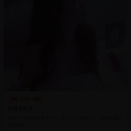
日韩
2016
电影
机器老男孩
独居老人骗子女说雇了护工，实际上自己组装了一台破旧机器人
来照顾自己。