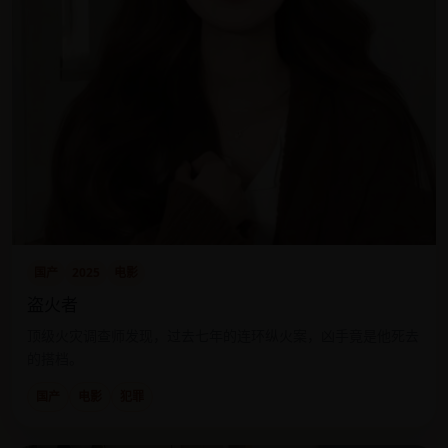
国产
2025
电影
盗火者
顶级火灾调查师发现，过去七年的连环纵火案，凶手竟是他死去
的搭档。
国产
电影
犯罪