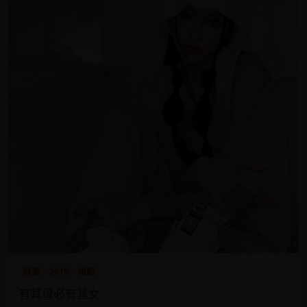
欧美
2015
电影
有其母必有其女