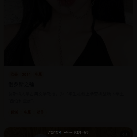
欧美
2014
电影
俄罗斯之锤
莫斯科大学古典文学教授，为了学生竟戴上拳套挑战地下拳王
“西伯利亚虎”。
欧美
电影
动作
9.5