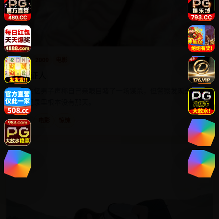
欧美
2009
电影
目击证人
一位失忆男子声称自己亲眼目睹了一场谋杀，但警察发现全市的
监控记录里根本没有那天。
欧美
电影
惊悚
9.5