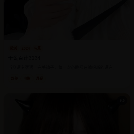
欧美
2024
电影
千谎百计2024
当测谎专家遇上完美骗子，每一次心跳都在编织新的谎言。
欧美
电影
悬疑
9.6