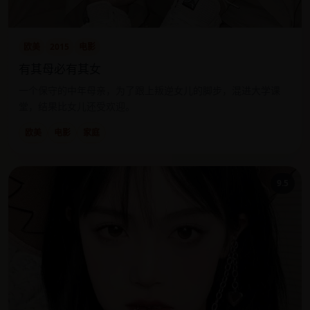
欧美
2015
电影
有其母必有其女
一个保守的中年母亲，为了跟上叛逆女儿的脚步，混进大学课
堂，结果比女儿还受欢迎。
欧美
电影
家庭
9.5