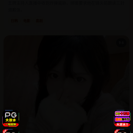
王牌主持人直播中收到炸弹威胁，绑匪要求他在镜头前朗读三封
道歉信。
日韩
电影
喜剧
9.6