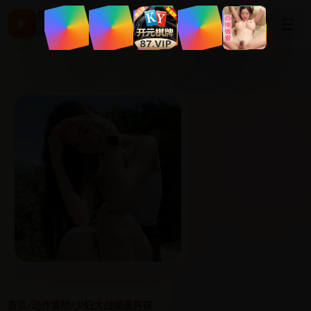
好看国产剧
☰
▶
高清片单与最新电影
首页
/
动作冒险
/
少妇大战摇滚男孩