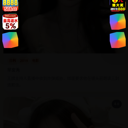
日韩
2019
电影
早安秀
王牌主持人直播中收到炸弹威胁，绑匪要求他在镜头前朗读三封
道歉信。
8.0