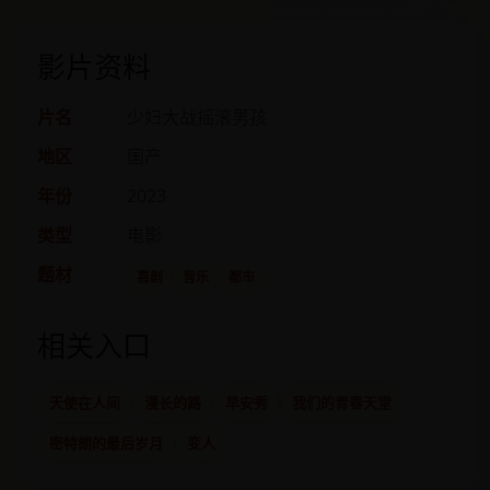
影片资料
片名
少妇大战摇滚男孩
地区
国产
年份
2023
类型
电影
题材
喜剧
音乐
都市
相关入口
天使在人间
漫长的路
早安秀
我们的青春天堂
密特朗的最后岁月
变人