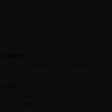
丈夫定制了死去妻子的克隆人，但这个“简”却带着原主死前的致
命伤疤。
好看国产剧
精选国产影片、最新电影与高清片单，支持按地区、年份、
题材快速浏览。
片单入口
年度热映
都市情感
悬疑犯罪
喜剧家庭
科幻奇幻
动作冒险
日韩精选
欧美佳片
国产热映
剧情口碑