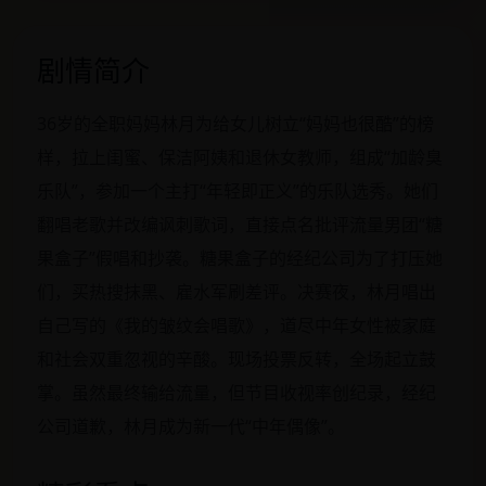
剧情简介
36岁的全职妈妈林月为给女儿树立“妈妈也很酷”的榜
样，拉上闺蜜、保洁阿姨和退休女教师，组成“加龄臭
乐队”，参加一个主打“年轻即正义”的乐队选秀。她们
翻唱老歌并改编讽刺歌词，直接点名批评流量男团“糖
果盒子”假唱和抄袭。糖果盒子的经纪公司为了打压她
们，买热搜抹黑、雇水军刷差评。决赛夜，林月唱出
自己写的《我的皱纹会唱歌》，道尽中年女性被家庭
和社会双重忽视的辛酸。现场投票反转，全场起立鼓
掌。虽然最终输给流量，但节目收视率创纪录，经纪
公司道歉，林月成为新一代“中年偶像”。