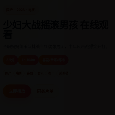
国产 · 2023 · 电影
少妇大战摇滚男孩 在线观
看
全职妈妈组乐队挑战当红偶像男团，中年反击战爆笑开打。
8.5分
1h 104m
喜剧/音乐/都市
国产
电影
喜剧
音乐
都市
反差萌
立即播放
同类片单