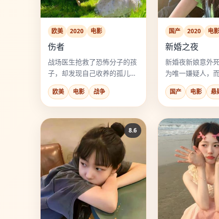
欧美
2020
电影
国产
2020
电
伤者
新婚之夜
战场医生抢救了恐怖分子的孩
新婚夜新娘意外
子，却发现自己收养的孤儿正
为唯一嫌疑人，
是仇人之子。
婚礼录像的每一
欧美
电影
战争
国产
电影
悬
8.6