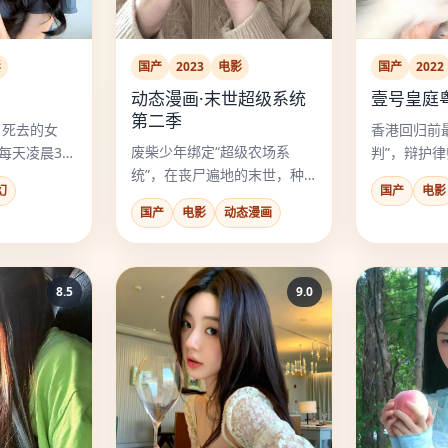
影
国产
2023
电影
国产
2022
动态漫画·末世超级系统
壹号皇庭
第二季
了死去的女
香港回归前
废柴少年绑定“超级农场系
”每天凌晨3点
判”，辩护
统”，在丧尸遍地的末世，种
发生过的谋杀
里有一个是
幻
国产
电影
地才是最强的异能！
监狱的冤魂
国产
电影
动态漫画
8.5
9.0