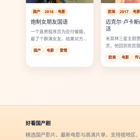
国产
2018
电影
欧美
2017
电
炮制女朋友国语
迈克尔·卢卡
活
一个直男程序员为应付催婚，
米其林三星主厨
雇了个群演女友，结果对方是
灵，他回到贫民
时尚圈顶流设计师，还把他改
国产
电影
爱情
里重新学会了“吃
造成了霸总。
欧美
电影
传
好看国产剧
精选国产影片、最新电影与高清片单，支持按地区