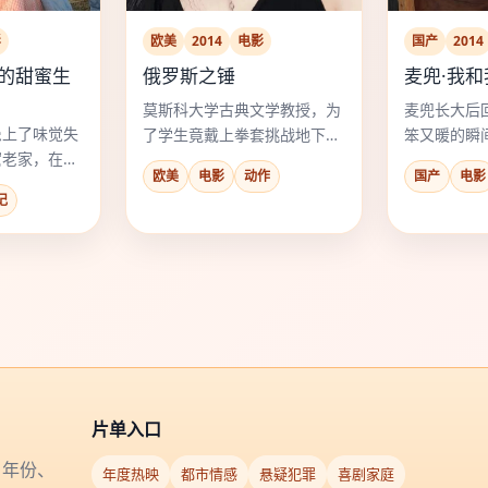
影
欧美
2014
电影
国产
2014
斯的甜蜜生
俄罗斯之锤
麦兜·我
莫斯科大学古典文学教授，为
麦兜长大后
患上了味觉失
了学生竟戴上拳套挑战地下拳
笨又暖的瞬
窟老家，在那
王“西伯利亚虎”。
的房子。
欧美
电影
动作
国产
电影
”。
记
片单入口
、年份、
年度热映
都市情感
悬疑犯罪
喜剧家庭