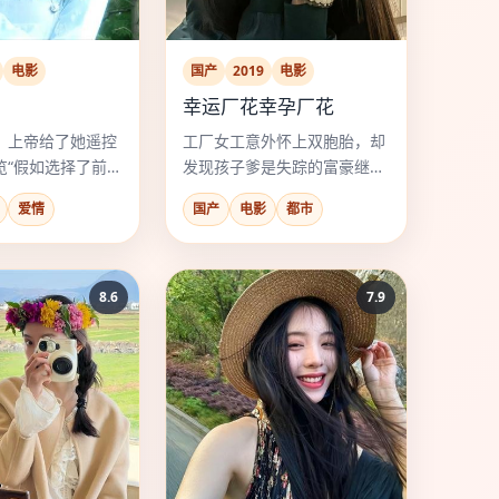
电影
国产
2019
电影
幸运厂花幸孕厂花
，上帝给了她遥控
工厂女工意外怀上双胞胎，却
览“假如选择了前
发现孩子爹是失踪的富豪继承
人，从此开启搞笑逆袭。
爱情
国产
电影
都市
8.6
7.9