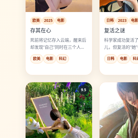
欧美
2025
电影
日韩
2023
电
存其在心
复活之谜
死前将记忆存入云端，醒来后
科学家成功复活
却发现“自己”同时在三个人的
儿，但复活的“她
身体里醒来。
会说出一个从未
欧美
电影
科幻
日韩
电影
科
案细节。
9.5