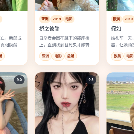
影
亚洲
2019
电影
欧美
2019
桥之彼端
假如
死亡，新郎成
自杀者会困在跳下的那座桥
婚礼前一天
而真相隐藏在
上，直到找到替死鬼才能转
器，让她预
帧里。
世。
任”的人生。
疑
亚洲
电影
悬疑
欧美
电影
9.0
9.5