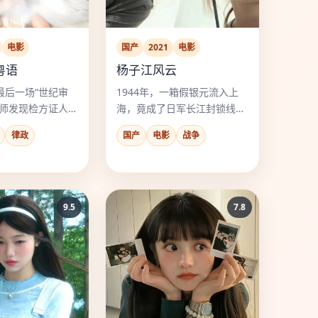
电影
国产
2021
电影
粤语
杨子江风云
最后一场“世纪审
1944年，一箱假银元流入上
律师发现检方证人
海，竟成了日军长江封锁线的
25年前他亲手送进
唯一死穴。
律政
国产
电影
战争
。
9.5
7.8