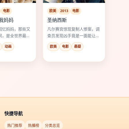
电影
欧美
2013
电影
和我妈妈
圣纳西斯
回忆妈妈，那些又
凡尔赛宫惊现复制人惨案，调
间，是全世界最贵
查员发现凶手竟是一面能让灵
魂互换的魔镜。
动画
欧美
电影
悬疑
快捷导航
热门推荐
热播榜
分类总览