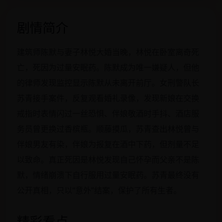
剧情简介
建筑师陈默与妻子林悦大婚当晚，林悦在卧室离奇死
亡，死因为过量安眠药。陈默成为唯一嫌疑人，但他
的律师发现监控显示陈默从未离开前厅。女刑警队长
苏青接手案件，反复观看婚礼录像，发现新娘在交换
戒指时表情闪过一丝恐惧、伴娘敬酒时手抖、酒店服
务员曾更换过香槟瓶。顺藤摸瓜，苏青查出林悦曾与
伴娘男友有染，伴娘为报复在酒中下药，但剂量不足
以致命。真正死因是林悦发现自己怀孕而父亲不是陈
默，情绪崩溃下自行服用过量安眠药。苏青最终没有
公开真相，只以“意外”结案，保护了所有生者。
精彩看点