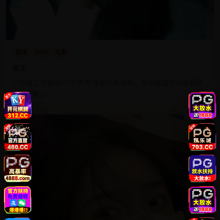
欧美
2021
电影
黑羊
小镇每三年选出一只“黑羊”承担所有罪孽，今年被选中的是我刚
出生的女儿。
9.4