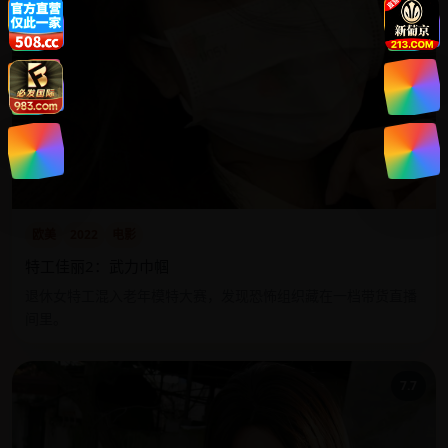
欧美
2022
电影
特工佳丽2：武力巾帼
退休女特工混入老年模特大赛，发现恐怖组织藏在一档带货直播
间里。
7.7