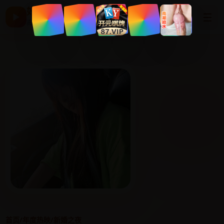
好看国产剧
☰
▶
高清片单与最新电影
首页
/
年度热映
/
新婚之夜