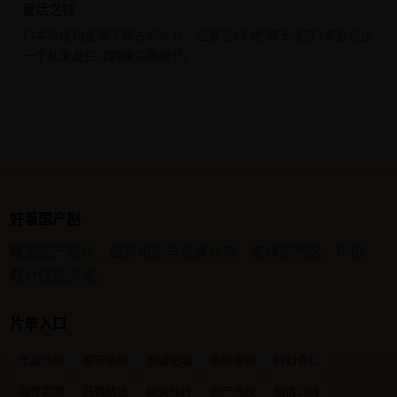
复活之谜
科学家成功复活了死去的女儿，但复活的“她”每天凌晨3点会说出
一个从未发生过的谋杀案细节。
好看国产剧
精选国产影片、最新电影与高清片单，支持按地区、年份、
题材快速浏览。
片单入口
年度热映
都市情感
悬疑犯罪
喜剧家庭
科幻奇幻
动作冒险
日韩精选
欧美佳片
国产热映
剧情口碑