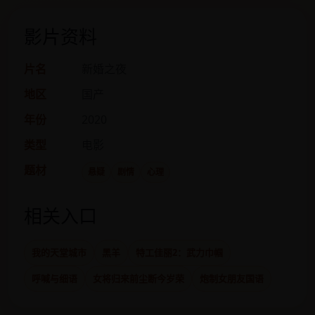
影片资料
片名
新婚之夜
地区
国产
年份
2020
类型
电影
题材
悬疑
剧情
心理
相关入口
我的天堂城市
黑羊
特工佳丽2：武力巾帼
呼喊与细语
女将归来前尘断今岁荣
炮制女朋友国语