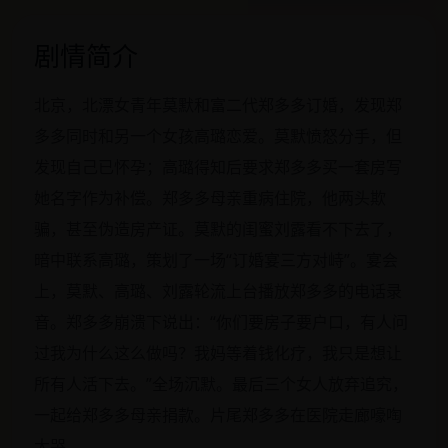
剧情简介
北京，北漂女青年莫默和富二代郑多多订婚，发现郑
多多同时和另一个女孩高璐恋爱。莫默愤怒分手，但
发现自己已怀孕；高璐得知后要求郑多多买一套房写
她名字作为补偿。郑多多母亲重病住院，他两头欺
骗，甚至伪造房产证。莫默的闺蜜刘露看不下去了，
暗中联系高璐，策划了一场“订婚宴三方对峙”。宴会
上，莫默、高璐、刘露轮流上台播放郑多多的电话录
音。郑多多崩溃下说出：“你们要房子要户口，有人问
过我为什么这么做吗？我妈等着钱化疗，我只是想让
所有人活下去。”全场沉默。最后三个女人放弃追究，
一起给郑多多母亲捐款。片尾郑多多在医院走廊嚎啕
大哭。