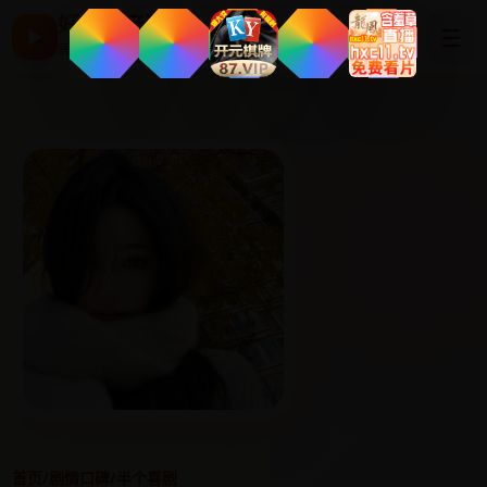
好看国产剧
☰
▶
高清片单与最新电影
首页
/
剧情口碑
/
半个喜剧