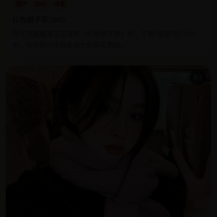
国产
2005
电影
红色娘子军2005
现代芭蕾舞演员在排练《红色娘子军》时，不断“穿越”回1931
年，亲历那位年轻女战士的真实牺牲。
8.2