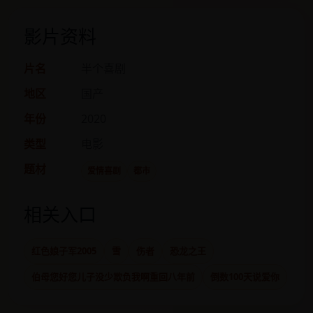
影片资料
片名
半个喜剧
地区
国产
年份
2020
类型
电影
题材
爱情喜剧
都市
相关入口
红色娘子军2005
雪
伤者
恐龙之王
伯母您好您儿子没少欺负我啊重回八年前
倒数100天说爱你