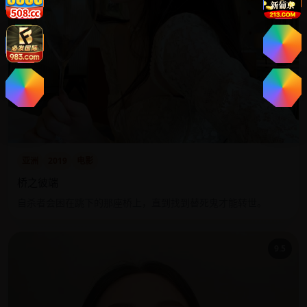
亚洲
2019
电影
桥之彼端
自杀者会困在跳下的那座桥上，直到找到替死鬼才能转世。
9.5