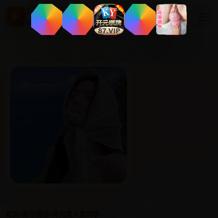
好看国产剧
☰
▶
高清片单与最新电影
首页
/
都市情感
/
再见爱人第四季