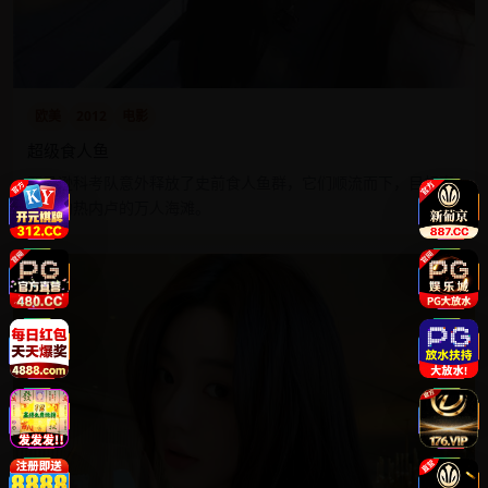
欧美
2012
电影
超级食人鱼
亚马逊科考队意外释放了史前食人鱼群，它们顺流而下，目标直
指里约热内卢的万人海滩。
9.0