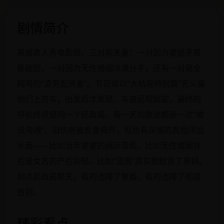
剧情简介
离婚真人秀电影版。三对前夫妻：一对因为婆媳矛盾
撕破脸，一对因为无性婚姻冷漠分手，还有一对是全
网骂的“渣男配贤妻”。节目组以“大结局特别篇”名义骗
他们上房车，出发后才发现，车被远程锁定，最终的
导航终点是同一个民政局。每一天的旅途都是一次“被
迫沟通”，旧伤疤被反复揭开，但也有深埋的真相浮出
水面——比如当年婆婆的病历造假，比如无性婚姻背
后是女方的产后抑郁，比如“渣男”其实默默背了黑锅。
到达民政局那天，有的选择了复婚，有的选择了彻底
告别。
精彩看点