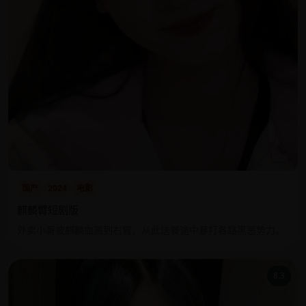
国产
2024
电影
麒麟臂短剧版
外卖小哥被麒麟血溅到右臂，从此送餐途中暴打各路黑恶势力。
8.3