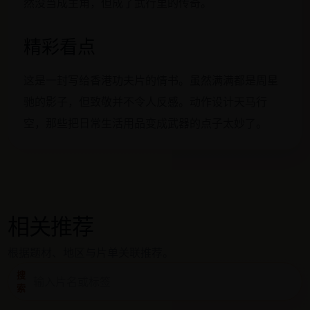
然没当成主角，但成了武行里的传奇。
精彩看点
这是一封写给香港功夫片的情书。虽然满满都是周星
驰的影子，但致敬并不令人反感。动作设计天马行
空，那些把日常生活用品变成武器的点子太妙了。
相关推荐
根据题材、地区与片单关联推荐。
搜
索