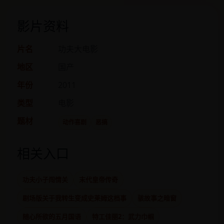
影片资料
片名
功夫大电影
地区
国产
年份
2011
类型
电影
题材
动作喜剧
恶搞
相关入口
功夫小子闯情关
末代皇帝传奇
剧场版关于我转生变成史莱姆这档事
骇故事之暗窗
随心所欲的五月国语
特工佳丽2：武力巾帼