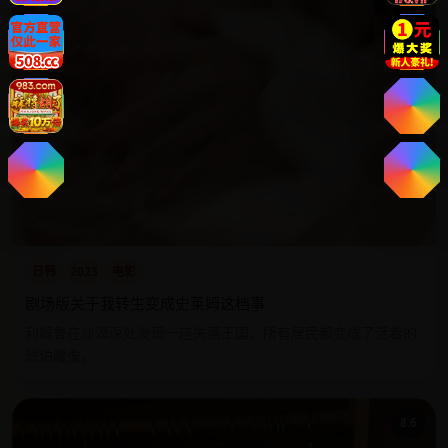
日韩
2023
电影
剧场版关于我转生变成史莱姆这档事
利姆鲁在沙漠深处发现一座失落王国，所有居民都变成了活着的
琥珀雕像。
8.6