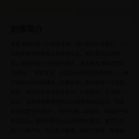
剧情简介
龙套演员阿星一心想演主角，却只能在片场挨打。一
次他无意中目睹真正的黑帮交易，被打晕后扔进河
里。救他的是个捡垃圾的老头，老头教他“狮吼功”和
“踩脚趾”。阿星发现，街边卖鱼的大叔是洪拳传人，楼
下修自行车的阿姨是八卦掌高手。原来这是一个低武
世界，真正的功夫并没有失传，只是变成了生活的一
部分。当黑帮想要用高科技武器摧毁老城区时，阿星
带领这群“民间高手”，用平底锅、晾衣杆、马桶搋子等
神器迎战。最终阿星使出从天而降的掌法，虽然只拍
扁了一辆汽车，但引来了警察，抓住了黑帮。阿星依