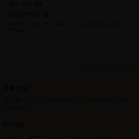
国产
2024
电影
镜花缘之决战女儿国
唐敖流落女儿国，发现这里男人是“妖”，而唯一能离开的钥匙，
是娶到女王。
好看国产剧
精选国产影片、最新电影与高清片单，支持按地区、年份、
题材快速浏览。
片单入口
年度热映
都市情感
悬疑犯罪
喜剧家庭
科幻奇幻