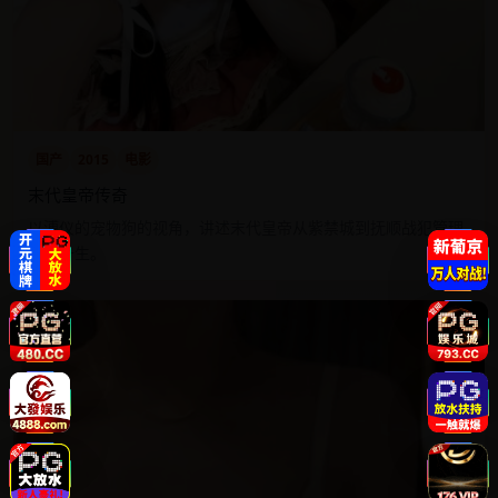
国产
2015
电影
末代皇帝传奇
以溥仪的宠物狗的视角，讲述末代皇帝从紫禁城到抚顺战犯管理
所的一生。
8.3