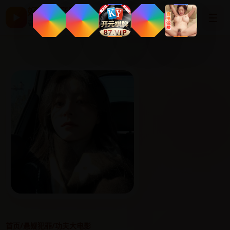
好看国产剧
☰
▶
高清片单与最新电影
首页
/
悬疑犯罪
/
功夫大电影