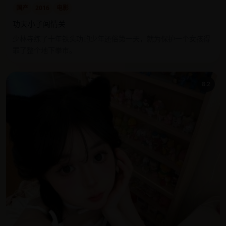
国产
2016
电影
功夫小子闯情关
少林寺练了十年铁头功的少年还俗第一天，就为保护一个女孩得
罪了整个地下拳市。
8.2