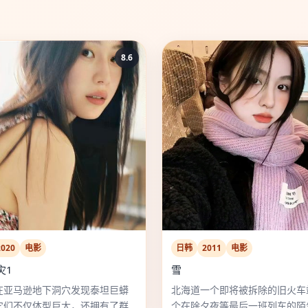
8.6
2020
电影
日韩
2011
电影
灾1
雪
在亚马逊地下洞穴发现泰坦巨蟒
北海道一个即将被拆除的旧火车
它们不仅体型巨大，还拥有了群
个在除夕夜等最后一班列车的陌