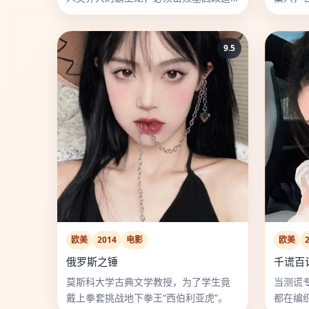
的暴虐霸王龙，成为真正的恐龙之王。
体智慧
9.5
欧美
2014
电影
欧美
俄罗斯之锤
千谎百计
莫斯科大学古典文学教授，为了学生竟
当测谎
戴上拳套挑战地下拳王“西伯利亚虎”。
都在编