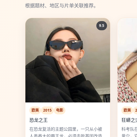
根据题材、地区与片单关联推荐。
9.5
欧美
2015
电影
欧美
恐龙之王
狂蟒之
在恐龙复活的主题公园里，一只从小被
科考队
人类养大的霸王龙，必须击败基因改造
巢穴，