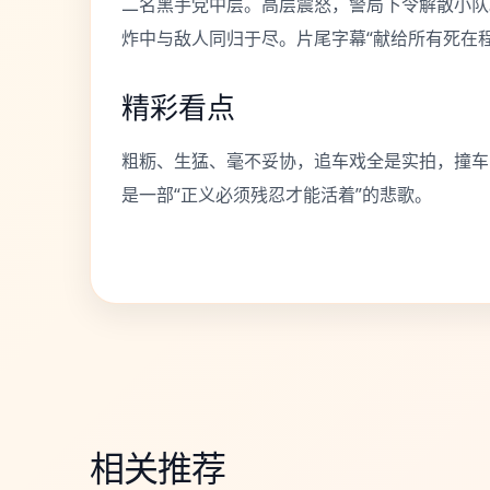
二名黑手党中层。高层震怒，警局下令解散小队
炸中与敌人同归于尽。片尾字幕“献给所有死在
精彩看点
粗粝、生猛、毫不妥协，追车戏全是实拍，撞车
是一部“正义必须残忍才能活着”的悲歌。
相关推荐