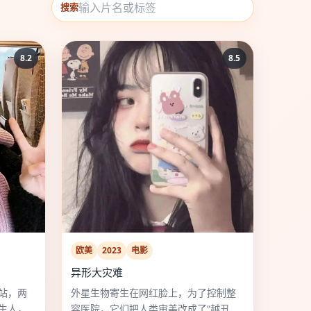
搜索
8.2
8.5
欧美
2023
电影
异形大灾难
站，两
外星生物寄生在网红脸上，为了控制整
生人，
容医院，它们把人类审美改成了“越丑越