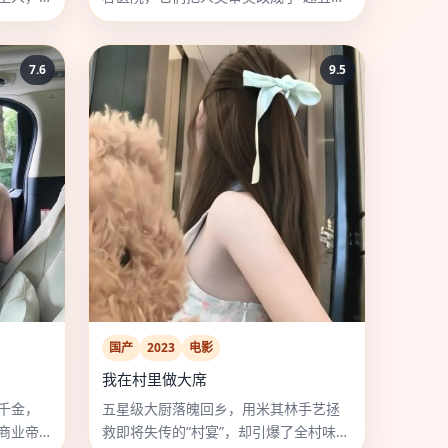
美”。
7.6
9.5
国产
2023
电影
我在村里做大席
千金，
五星级大厨落魄回乡，用米其林手艺拯
商业帝
救即将失传的“村宴”，却引爆了全村味蕾