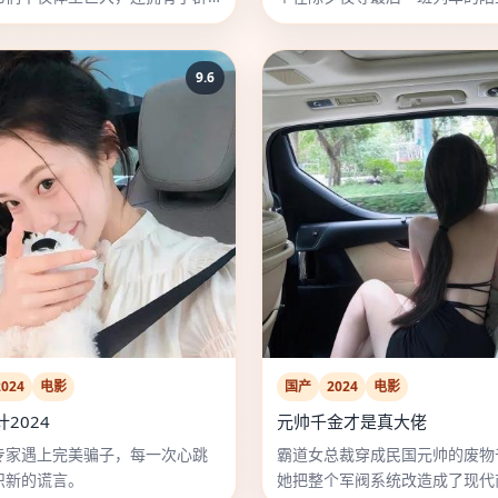
。
聊了一整夜的雪。
9.6
2024
电影
国产
2024
电影
2024
元帅千金才是真大佬
专家遇上完美骗子，每一次心跳
霸道女总裁穿成民国元帅的废物
织新的谎言。
她把整个军阀系统改造成了现代