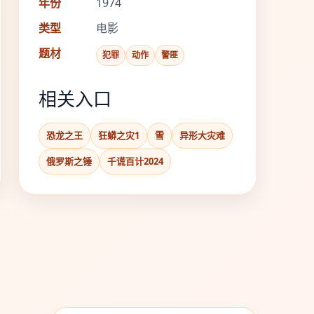
年份
1974
类型
电影
题材
犯罪
动作
警匪
相关入口
恐龙之王
狂蟒之灾1
雪
异形大灾难
俄罗斯之锤
千谎百计2024