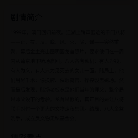
剧情简介
1999年，澳门回归前夜。江湖上销声匿迹的千门八将
——正、提、反、脱、风、火、除、谣——突然重
聚。幕后金主亮出圆明园龙首照片，要求他们在一周
内从葡京地下赌场赢回。八人各有动机：有人为钱，
有人为义，有人只为见死去的女儿一面。赌局上，他
们用尽千术：偷换牌、催眠荷官、操控骰盅磁场。然
而最后发现，赌场老板竟是他们当年的师父，整个局
是师父设下的考验。龙首是假的，真正目的是让八将
联手对付一个更大的文物走私集团。结局，八人金盆
洗手，成立反文物走私基金会。
精彩看点