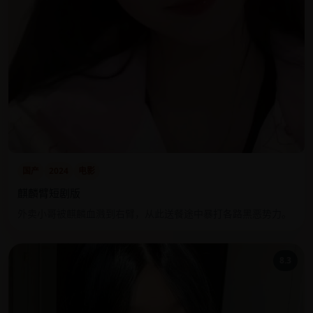
国产
2024
电影
麒麟臂短剧版
外卖小哥被麒麟血溅到右臂，从此送餐途中暴打各路黑恶势力。
8.3