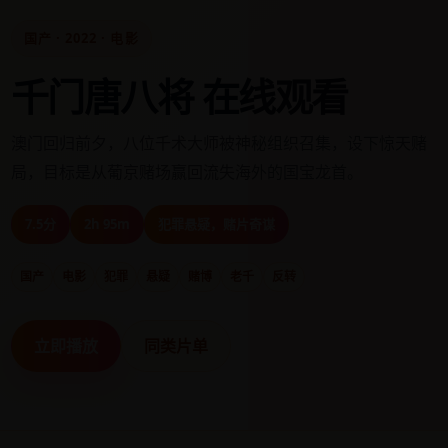
国产 · 2022 · 电影
千门唐八将 在线观看
澳门回归前夕，八位千术大师被神秘组织召集，设下惊天赌
局，目标是从葡京赌场赢回流失海外的国宝龙首。
7.5分
2h 95m
犯罪悬疑，赌片奇谋
国产
电影
犯罪
悬疑
赌博
老千
反转
立即播放
同类片单