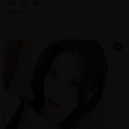
国产
2022
电影
玫瑰锋芒
温柔的全职太太被灭门后伪装失忆，用七年时间把所有凶手送进
了地狱。
9.3