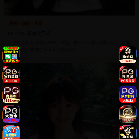
欧美
2020
电影
BEN10：超时空圣战
16岁的小班必须集结过去、现在、未来三个时间线的自己，才能
阻止外星邪神抹除Omnitrix的存在。
9.3