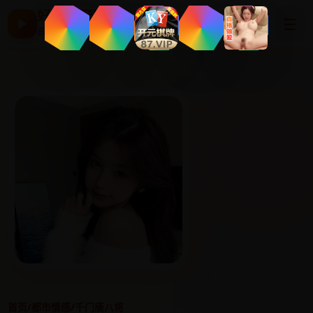
好看国产剧
☰
▶
高清片单与最新电影
首页
/
都市情感
/
千门唐八将