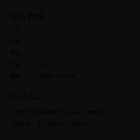
影片资料
片名
千门唐八将
地区
国产
年份
2022
类型
电影
题材
犯罪悬疑
赌片奇谋
相关入口
迈克尔·卢卡斯的甜蜜生活
BEN10：超时空圣战
恋爱写真
雪
玫瑰锋芒
疑云背后