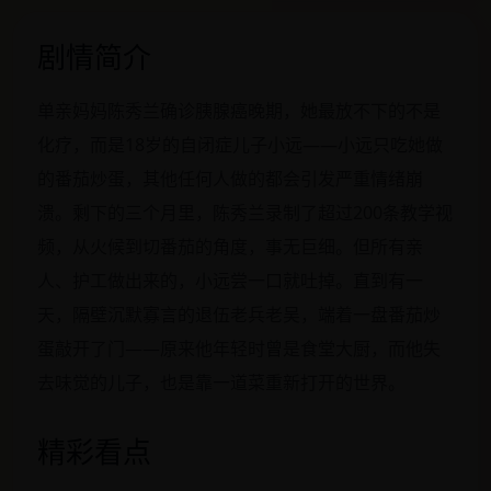
剧情简介
单亲妈妈陈秀兰确诊胰腺癌晚期，她最放不下的不是
化疗，而是18岁的自闭症儿子小远——小远只吃她做
的番茄炒蛋，其他任何人做的都会引发严重情绪崩
溃。剩下的三个月里，陈秀兰录制了超过200条教学视
频，从火候到切番茄的角度，事无巨细。但所有亲
人、护工做出来的，小远尝一口就吐掉。直到有一
天，隔壁沉默寡言的退伍老兵老吴，端着一盘番茄炒
蛋敲开了门——原来他年轻时曾是食堂大厨，而他失
去味觉的儿子，也是靠一道菜重新打开的世界。
精彩看点