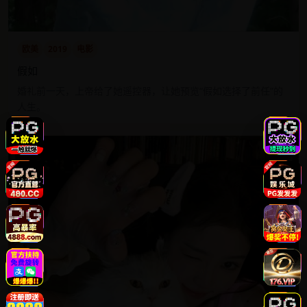
欧美
2019
电影
假如
婚礼前一天，上帝给了她遥控器，让她预览“假如选择了前任”的
人生。
8.4