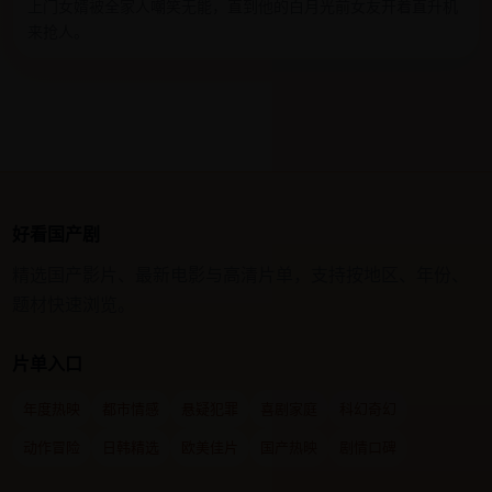
上门女婿被全家人嘲笑无能，直到他的白月光前女友开着直升机
来抢人。
好看国产剧
精选国产影片、最新电影与高清片单，支持按地区、年份、
题材快速浏览。
片单入口
年度热映
都市情感
悬疑犯罪
喜剧家庭
科幻奇幻
动作冒险
日韩精选
欧美佳片
国产热映
剧情口碑