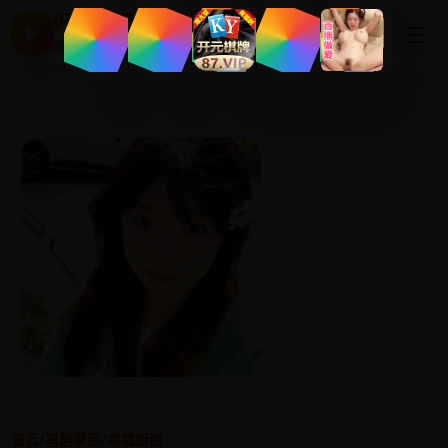
好看国产剧
☰
▶
高清片单与最新电影
首页
/
喜剧家庭
/
幸福厨房