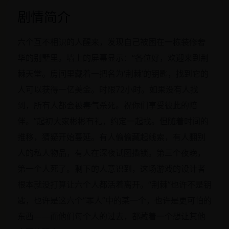
剧情简介
六个互不相识的人醒来，发现自己被困在一栋装修奢
华的别墅里。墙上的屏幕显示：“各位好，欢迎来到荆
棘天堂。房间里藏着一把名为‘荆棘’的钥匙，找到它的
人可以获得一亿美金。时限72小时。如果没有人找
到，所有人都会被毒气杀死。祝你们享受彼此的陪
伴。”起初大家彬彬有礼，约定一起找。但随着时间的
推移，猜疑开始蔓延。有人偷偷藏起线索，有人翻别
人的私人物品，有人在深夜试图撬锁。第三个夜晚，
第一个人死了。剩下的人意识到，这场游戏的设计者
根本就没打算让六个人都活着离开。“荆棘”也许不是钥
匙，也许是这六个“罪人”中的某一个，也许是更可怕的
东西——而他们每个人的过去，都藏着一个想让其他