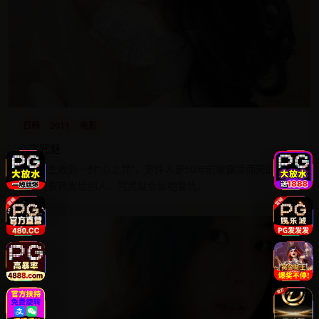
日韩
2011
电影
心之咒魅
女高中生收到一封“心之咒”，寄件人是50年前被霸凌而死的幽
灵，只要转发给别人，咒灵就会替她复仇。
8.6