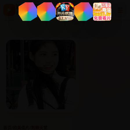
好看国产剧
☰
▶
高清片单与最新电影
首页
/
欧美佳片
/
荆棘天堂