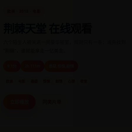
欧美 · 2018 · 电影
荆棘天堂 在线观看
六个陌生人被关进一间豪华密室，规则只有一条：谁先找到
“荆棘”，谁就能拿走一亿美金。
9.1分
2h 111m
悬疑,惊悚,剧情
欧美
电影
悬疑
惊悚
剧情
心理
密室
立即播放
同类片单