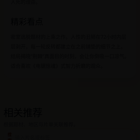
人死的理由。
精彩看点
密室逃脱题材的上乘之作。人性的丑陋在72小时内层
层剥开，每一轮反转都建立在之前铺垫的细节之上。
结局揭晓“荆棘”真面目的时刻，会让你倒吸一口凉气。
适合喜欢《电锯惊魂》式智力折磨的观众。
相关推荐
根据题材、地区与片单关联推荐。
搜