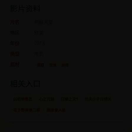
影片资料
片名
荆棘天堂
地区
欧美
年份
2018
类型
电影
题材
悬疑
惊悚
剧情
相关入口
凶宅销售员
心之咒魅
狂蟒之灾1
功夫小子闯情关
花予野兽第二季
超级食人鱼