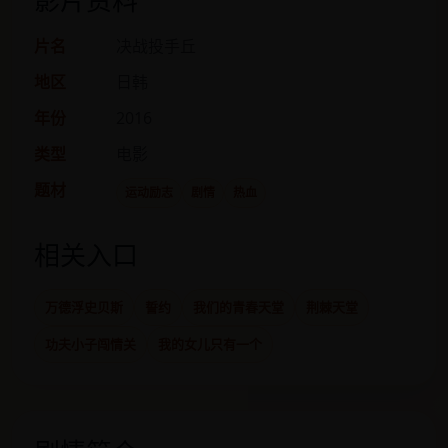
片名
决战投手丘
地区
日韩
年份
2016
类型
电影
题材
运动励志
剧情
热血
相关入口
万德浮史贝斯
誓约
我们的青春天堂
荆棘天堂
功夫小子闯情关
我的女儿只有一个