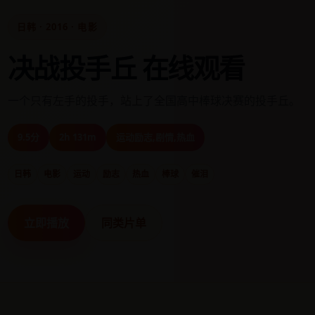
日韩 · 2016 · 电影
决战投手丘 在线观看
一个只有左手的投手，站上了全国高中棒球决赛的投手丘。
9.5分
2h 131m
运动励志,剧情,热血
日韩
电影
运动
励志
热血
棒球
催泪
立即播放
同类片单