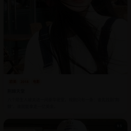
欧美
2018
电影
荆棘天堂
六个陌生人被关进一间豪华密室，规则只有一条：谁先找到“荆
棘”，谁就能拿走一亿美金。
9.5