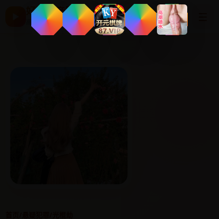
好看国产剧
☰
▶
高清片单与最新电影
首页
/
悬疑犯罪
/
光棍劫