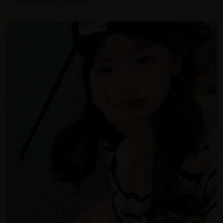
果阴差阳错成了民间股神。
7.5