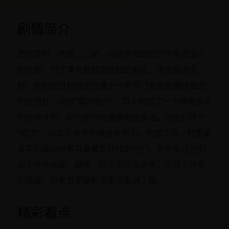
剧情简介
西北某村，老倔、二驴、闷葫芦和结巴四个年近五十
的光棍，为了凑齐娶越南媳妇的彩礼，决定铤而走
险。他们把目标锁定在镇上一家专门发放丧偶抚恤金
的信用社，戏称“寡妇银行”。四人制定了一个啼笑皆非
的抢劫计划，却在执行时屡屡闹出笑话。当他们终于
“成功”，却发现抢来的钱全是假币。绝望之际，村里最
富有的寡妇张素芬拿着真钱找到他们，条件是让他们
留下来修水渠。最终，四人不仅没坐牢，还成了村里
的英雄，而老倔更是和张素芬看对了眼。
精彩看点