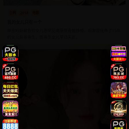
日韩
2018
电影
我的女儿只有一个
单亲妈妈被告知女儿患罕见病需要骨髓移植，却发现抚养了15年
的女儿并非亲生，而亲生女儿早已夭折。
7.9