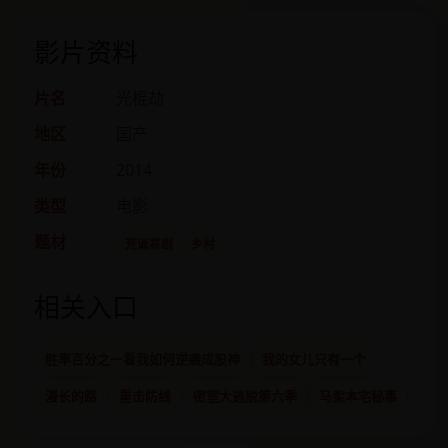
影片资料
片名
光棍劫
地区
国产
年份
2014
类型
电影
题材
荒诞喜剧
乡村
相关入口
胜率百分之一看我如何逆袭成股神
我的女儿只有一个
漫长的路
重击防线
密室大逃脱第六季
马柔本宅秘事