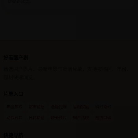
是娶到女王。
好看国产剧
精选国产影片、最新电影与高清片单，支持按地区、年份、
题材快速浏览。
片单入口
年度热映
都市情感
悬疑犯罪
喜剧家庭
科幻奇幻
动作冒险
日韩精选
欧美佳片
国产热映
剧情口碑
快捷导航