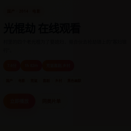
国产 · 2014 · 电影
光棍劫 在线观看
村里的四个老光棍为了娶媳妇，竟合伙去抢劫镇上的“寡妇银
行”。
7.6分
1h 82m
荒诞喜剧,乡村
国产
电影
荒诞
喜剧
乡村
黑色幽默
立即播放
同类片单